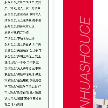
[职业知识]变压力为动力 变要
[员工誓词]进入三友门是骄傲
[管理理念]依法治企 以德育人
[经营理念]合众诚共赢 携手创
[服务理念]服务没有止境
[发展环境]内方外圆
[市场理念]市场永远正确
[创新理念]观念要更新 工作要
[质量理念]关注顾客 全员参与
[安全理念]声明至高无上 安全
[廉洁治理]一干净 二干事 三
[自律理念]为人讲厚道 处事讲
[从业理念]抓经济懂规律 抓发
[用权理念]依法用权 以德用权
[学习理念]创造学习型企业 打
[用人理念]选贤任能 量才适用
[选人用人原则]“三少看三多看
[员工行为规范]