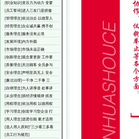
[职业知识]变压力为动力 变要
[员工誓词]进入三友门是骄傲
[管理理念]依法治企 以德育人
[经营理念]合众诚共赢 携手创
[服务理念]服务没有止境
[发展环境]内方外圆
[市场理念]市场永远正确
[创新理念]观念要更新 工作要
[质量理念]关注顾客 全员参与
[安全理念]声明至高无上 安全
[廉洁治理]一干净 二干事 三
[自律理念]为人讲厚道 处事讲
[从业理念]抓经济懂规律 抓发
[用权理念]依法用权 以德用权
[学习理念]创造学习型企业 打
[用人理念]选贤任能 量才适用
[选人用人原则]“三少看三多看
[员工行为规范]